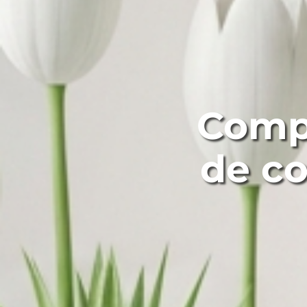
Comp
de c