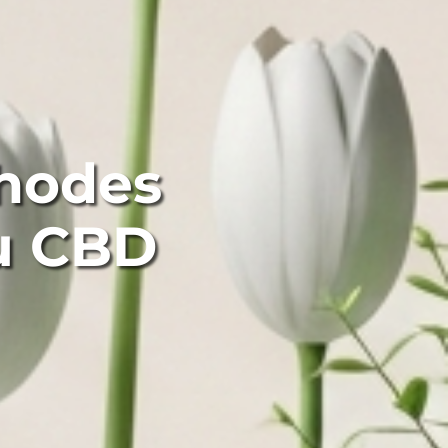
hodes
u CBD