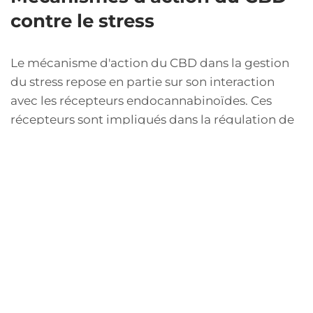
contre le stress
Le mécanisme d'action du CBD dans la gestion
du stress repose en partie sur son interaction
avec les récepteurs endocannabinoïdes. Ces
récepteurs sont impliqués dans la régulation de
la réponse au stress et peuvent aider à moduler
l'humeur. Des études ont montré que le CBD
peut réduire l'activité de l'axe hypothalamo-
hypophyso-surrénalien, qui est activé en réponse
au stress. En réduisant cette réponse, le CBD
pourrait aider à atténuer les symptômes
physiques et émotionnels liés au stress. Cela
ouvre la porte à une utilisation potentielle du
CBD dans des contextes d'accompagnement
thérapeutique pour le stress, en complément