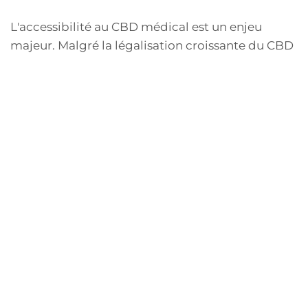
L'accessibilité au CBD médical est un enjeu
majeur. Malgré la légalisation croissante du CBD
dans plusieurs régions, de nombreux patients
continuent de faire face à des obstacles en raison
de réglementations restrictives. La
reconnaissance de l'efficacité du CBD comme
traitement pour certaines conditions médicales
ne suffit pas à garantir un accès pour tous. Des
initiatives visant à sensibiliser le public et à
plaider pour des changements législatifs sont
nécessaires pour garantir que tous les patients
puissent bénéficier des propriétés
thérapeutiques potentes du CBD.