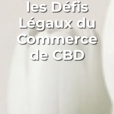
les Défis
Légaux du
Commerce
de CBD