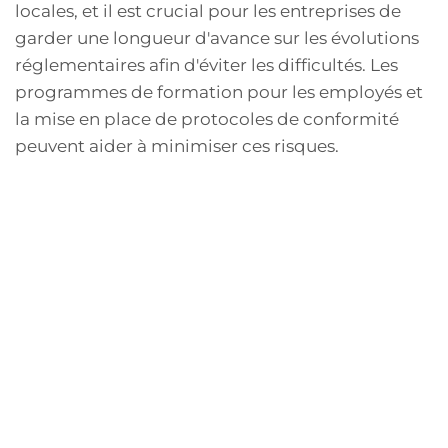
locales, et il est crucial pour les entreprises de
garder une longueur d'avance sur les évolutions
réglementaires afin d'éviter les difficultés. Les
programmes de formation pour les employés et
la mise en place de protocoles de conformité
peuvent aider à minimiser ces risques.
Sanctions Financières et
Poursuites
Le non-respect des réglementations peut
souvent entraîner des sanctions financières
lourdes. Cela peut inclure des amendes
imposées par les autorités réglementaires au
niveau local, national ou international. Les