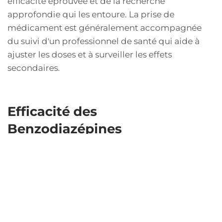
efficacité éprouvée et de la recherche
approfondie qui les entoure. La prise de
médicament est généralement accompagnée
du suivi d'un professionnel de santé qui aide à
ajuster les doses et à surveiller les effets
secondaires.
Efficacité des
Benzodiazépines
Les benzodiazépines sont souvent prescrites
pour des périodes courtes en raison de leur
capacité à induire rapidement un effet
anxiolytique. Ces médicaments agissent en
amplifiant l'effet du neurotransmetteur GABA,