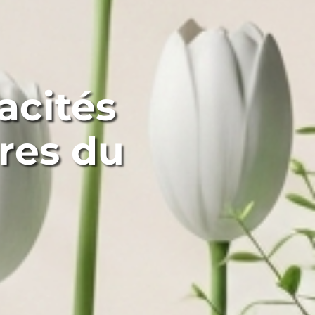
acités
ires du